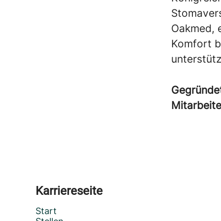
Stomavers
Oakmed, e
Komfort b
unterstüt
Gegründe
Mitarbeit
Karriereseite
Start